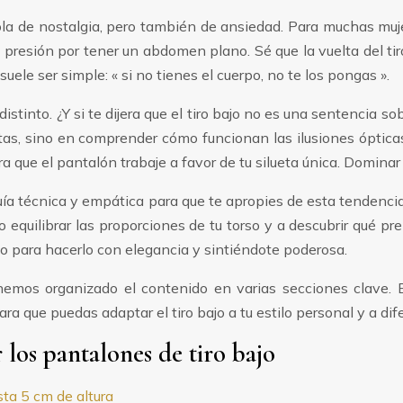
 ola de nostalgia, pero también de ansiedad. Para muchas muj
a presión por tener un abdomen plano. Sé que la vuelta del t
ele ser simple: « si no tienes el cuerpo, no te los pongas ».
tinto. ¿Y si te dijera que el tiro bajo no es una sentencia so
as, sino en comprender cómo funcionan las ilusiones ópticas 
 que el pantalón trabaje a favor de tu silueta única. Dominar el 
 guía técnica y empática para que te apropies de esta tendenci
quilibrar las proporciones de tu torso y a descubrir qué prend
no para hacerlo con elegancia y sintiéndote poderosa.
emos organizado el contenido en varias secciones clave. Es
a que puedas adaptar el tiro bajo a tu estilo personal y a di
los pantalones de tiro bajo
esta 5 cm de altura