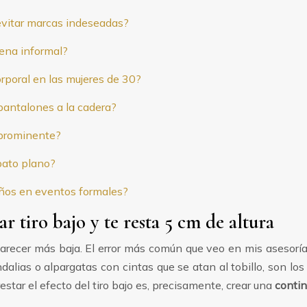
 evitar marcas indeseadas?
cena informal?
orporal en las mujeres de 30?
pantalones a la cadera?
a prominente?
apato plano?
 años en eventos formales?
r tiro bajo y te resta 5 cm de altura
 parecer más baja. El error más común que veo en mis asesorías
dalias o alpargatas con cintas que se atan al tobillo, son lo
estar el efecto del tiro bajo es, precisamente, crear una
contin