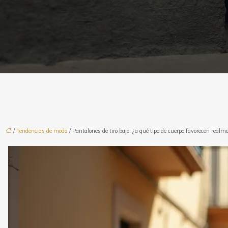
/
Tendencias de moda
/ Pantalones de tiro bajo: ¿a qué tipo de cuerpo favorecen realm