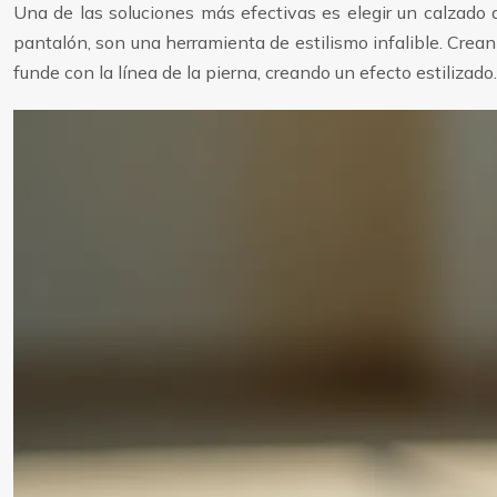
Una de las soluciones más efectivas es elegir un calzado
pantalón, son una herramienta de estilismo infalible. Crea
funde con la línea de la pierna, creando un efecto estilizado.