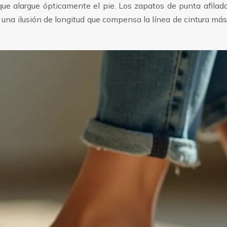
 que alargue ópticamente el pie. Los zapatos de punta afila
n una ilusión de longitud que compensa la línea de cintura má