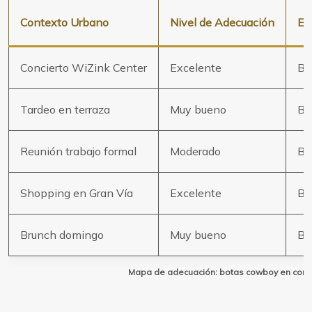
Contexto Urbano
Nivel de Adecuación
Es
Concierto WiZink Center
Excelente
Bo
Tardeo en terraza
Muy bueno
Bo
Reunión trabajo formal
Moderado
Bo
Shopping en Gran Vía
Excelente
Bo
Brunch domingo
Muy bueno
Bo
Mapa de adecuación: botas cowboy en cont