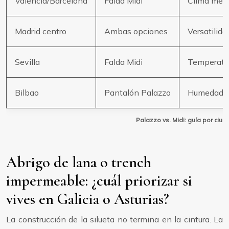
Valencia/Barcelona
Falda Midi
Clima medi
Madrid centro
Ambas opciones
Versatilid
Sevilla
Falda Midi
Temperatur
Bilbao
Pantalón Palazzo
Humedad y 
Palazzo vs. Midi: guía por ci
Abrigo de lana o trench
impermeable: ¿cuál priorizar si
vives en Galicia o Asturias?
La construcción de la silueta no termina en la cintura. La