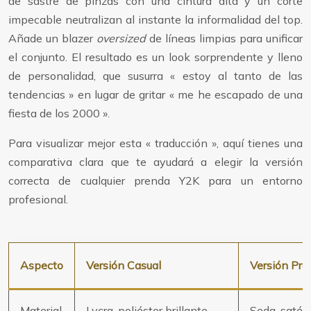
de sastre de pinzas con una cintura alta y un corte
impecable neutralizan al instante la informalidad del top.
Añade un blazer
oversized
de líneas limpias para unificar
el conjunto. El resultado es un look sorprendente y lleno
de personalidad, que susurra « estoy al tanto de las
tendencias » en lugar de gritar « me he escapado de una
fiesta de los 2000 ».
Para visualizar mejor esta « traducción », aquí tienes una
comparativa clara que te ayudará a elegir la versión
correcta de cualquier prenda Y2K para un entorno
profesional.
Aspecto
Versión Casual
Versión Pro
Material
Lycra, poliéster brillante
Seda, satén